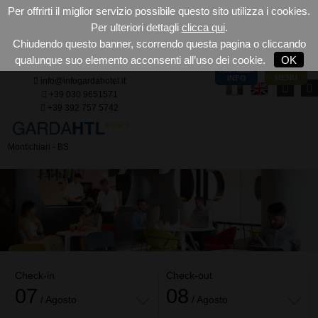
Per offrirti il miglior servizio possibile questo sito utilizza i cookies.
Per ulteriori dettagli
clicca qui
.
Chiudendo questo banner, scorrendo questa pagina o cliccando
qualunque suo elemento acconsenti all’uso dei cookie.
OK
RICHIEDI
MENU
INFO
info@infogardahotel.it
+39 030 9651571
+39 392 757 5742
Montichiari - BS
Check-in
Check-out
07
08
/ Agosto
/ Agosto