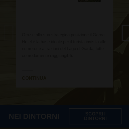
Grazie alla sua strategica posizione il Garda
Hotel è la base ideale per il turista invisita alle
numerose attrazioni del Lago di Garda, tutte
comodamente raggiungibili.
i
r
CONTINUA
SCOPRI I
NEI DINTORNI
DINTORNI