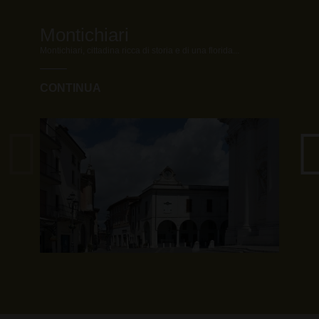
Montichiari
La
Montichiari, cittadina ricca di storia e di una florida...
Da M
CONTINUA
CO