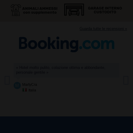
Guarda tutte le recensioni »
s
« Hotel molto pulito, colazione ottima e abbondante,
« L
personale gentile »
sod
com
art
MartyCra
M
Italia
A